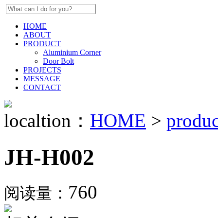
HOME
ABOUT
PRODUCT
Aluminium Corner
Door Bolt
PROJECTS
MESSAGE
CONTACT
localtion：
HOME
>
produc
JH-H002
760
阅读量：