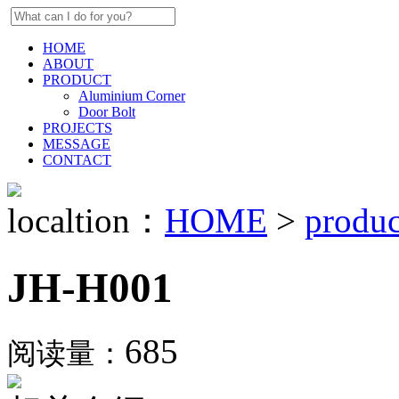
HOME
ABOUT
PRODUCT
Aluminium Corner
Door Bolt
PROJECTS
MESSAGE
CONTACT
localtion：
HOME
>
produc
JH-H001
685
阅读量：