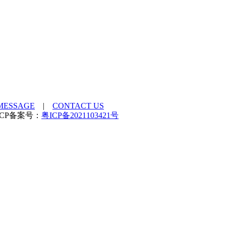
MESSAGE
|
CONTACT US
rved ICP备案号：
粤ICP备2021103421号