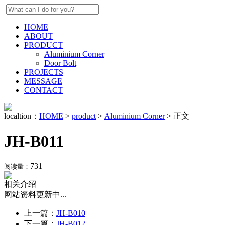
HOME
ABOUT
PRODUCT
Aluminium Corner
Door Bolt
PROJECTS
MESSAGE
CONTACT
localtion：
HOME
>
product
>
Aluminium Corner
> 正文
JH-B011
731
阅读量：
相关介绍
网站资料更新中...
上一篇：
JH-B010
下一篇：
JH-B012