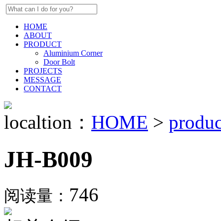
HOME
ABOUT
PRODUCT
Aluminium Corner
Door Bolt
PROJECTS
MESSAGE
CONTACT
localtion：
HOME
>
produc
JH-B009
746
阅读量：