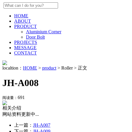
HOME
ABOUT
PRODUCT
Aluminium Corner
Door Bolt
PROJECTS
MESSAGE
CONTACT
localtion：
HOME
>
product
> Roller > 正文
JH-A008
691
阅读量：
相关介绍
网站资料更新中...
上一篇：
JH-A007
下一篇：
JH-A009