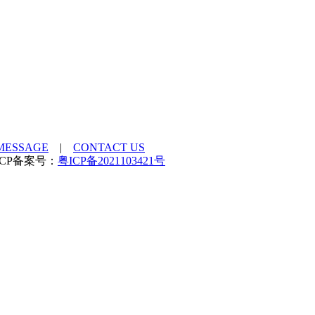
MESSAGE
|
CONTACT US
rved ICP备案号：
粤ICP备2021103421号