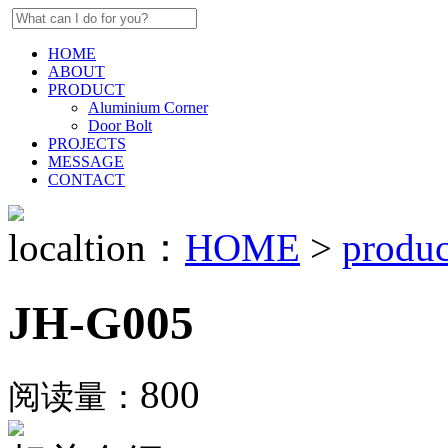
HOME
ABOUT
PRODUCT
Aluminium Corner
Door Bolt
PROJECTS
MESSAGE
CONTACT
localtion：
HOME
>
produc
JH-G005
800
阅读量：